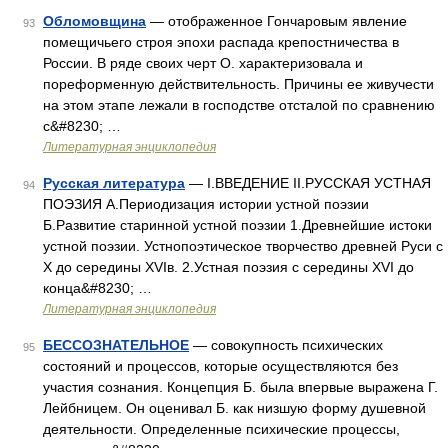
Обломовщина
— отображенное Гончаровым явление
93
помещичьего строя эпохи распада крепостничества в
России. В ряде своих черт О. характеризовала и
пореформенную действительность. Причины ее живучести
на этом этапе лежали в господстве отсталой по сравнению
с&#8230; …
Литературная энциклопедия
Русская литература
— I.ВВЕДЕНИЕ II.РУССКАЯ УСТНАЯ
94
ПОЭЗИЯ А.Периодизация истории устной поэзии
Б.Развитие старинной устной поэзии 1.Древнейшие истоки
устной поэзии. Устнопоэтическое творчество древней Руси с
X до середины XVIв. 2.Устная поэзия с середины XVI до
конца&#8230; …
Литературная энциклопедия
БЕССОЗНАТЕЛЬНОЕ
— совокупность психических
95
состояний и процессов, которые осуществляются без
участия сознания. Концепция Б. была впервые выражена Г.
Лейбницем. Он оценивал Б. как низшую форму душевной
деятельности. Определенные психические процессы,