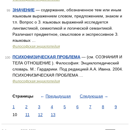
ЗНАЧЕНИЕ
— содержание, обозначенное тем или иным
99
языковым выражением словом, предложением, знаком и
т.п. Вопрос о З. языковых выражений исследуется
лингвистикой, семиотикой и логической семантикой.
Различают предметное, смысловое и экспрессивное З.
языковых …
Философская энциклопедия
ПСИХОФИЗИЧЕСКАЯ ПРОБЛЕМА
— (см. СОЗНАНИЯ И
100
ТЕЛА ОТНОШЕНИЕ ). Философия: Энциклопедический
словарь. М.: Гардарики. Под редакцией А.А. Ивина. 2004.
ПСИХОФИЗИЧЕСКАЯ ПРОБЛЕМА …
Философская энциклопедия
Страницы
←
Предыдущая
Следующая
→
1
2
3
4
5
6
7
8
9
10
11
12
13