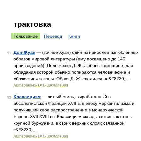
трактовка
Толкование
Перевод
Книги
Дон-Жуан
— (точнее Хуан) один из наиболее излюбленных
91
образов мировой литературы (ему посвящено до 140
произведений). Цель жизни Д. Ж. любовь к женщине, для
обладания которой обычно попираются человеческие и
«божеские» законы. Образ Д. Ж. сложился на&#8230; …
Литературная энциклопедия
Классицизм
— лит ый стиль, выработанный в
92
абсолютистской Франции XVII в. в эпоху меркантилизма и
получивший свое распространение в монархической
Европе XVII XVIII вв. Классицизм складывается как стиль
крупной буржуазии, в своих верхних слоях связанной
с&#8230; …
Литературная энциклопедия