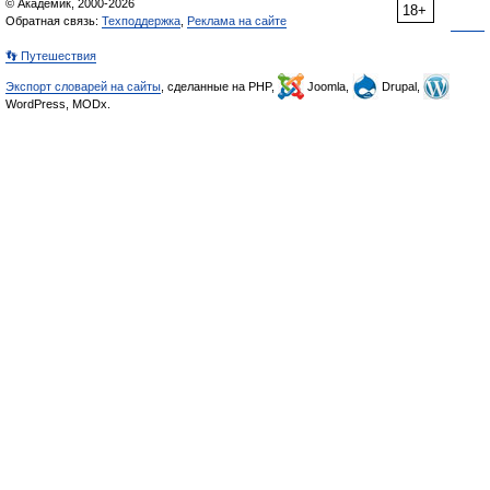
© Академик, 2000-2026
18+
Обратная связь:
Техподдержка
,
Реклама на сайте
👣 Путешествия
Экспорт словарей на сайты
, сделанные на PHP,
Joomla,
Drupal,
WordPress, MODx.