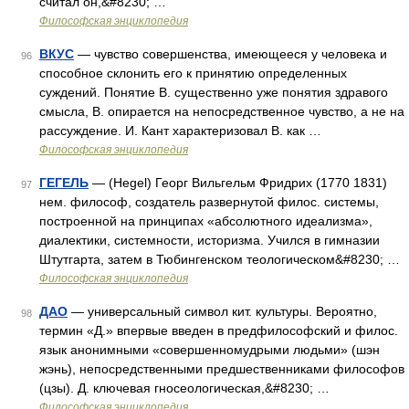
считал он,&#8230; …
Философская энциклопедия
ВКУС
— чувство совершенства, имеющееся у человека и
96
способное склонить его к принятию определенных
суждений. Понятие В. существенно уже понятия здравого
смысла, В. опирается на непосредственное чувство, а не на
рассуждение. И. Кант характеризовал В. как …
Философская энциклопедия
ГЕГЕЛЬ
— (Hegel) Георг Вильгельм Фридрих (1770 1831)
97
нем. философ, создатель развернутой филос. системы,
построенной на принципах «абсолютного идеализма»,
диалектики, системности, историзма. Учился в гимназии
Штутгарта, затем в Тюбингенском теологическом&#8230; …
Философская энциклопедия
ДАО
— универсальный символ кит. культуры. Вероятно,
98
термин «Д.» впервые введен в предфилософский и филос.
язык анонимными «совершенномудрыми людьми» (шэн
жэнь), непосредственными предшественниками философов
(цзы). Д. ключевая гносеологическая,&#8230; …
Философская энциклопедия